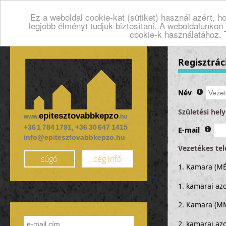
Ez a weboldal cookie-kat (sütiket) használ azért, 
legjobb élményt tudjuk biztosítani. A weboldalunkon
cookie-k használatához.
Regisztrác
Név
Születési hely
epitesztovabbkepzo
www.
.hu
+36 1 784 1791, +36 30 647 1415
E-mail
info@epitesztovabbkepzo.hu
Vezetékes te
súgó
cég infó
1. Kamara (MÉ
1. kamarai az
2. Kamara (M
2. kamarai az