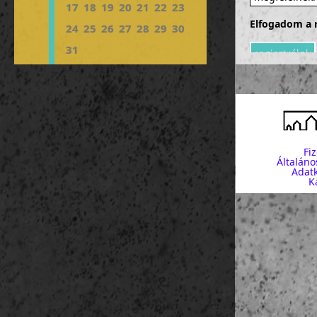
17
18
19
20
21
22
23
Elfogadom a r
24
25
26
27
28
29
30
31
Fi
Általáno
Adatk
K