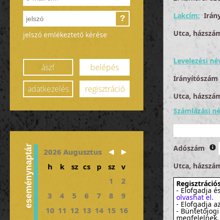
Lakcím:
Irán
?
Utca, házszá
jelszó emlékeztető kérése
Levelezési né
ászf
belépés
Irányítószám
adatkezelés
regisztráció
Utca, házszá
Számlázási né
eseménynaptár
Adószám
2026 Augusztus
Utca, házszá
h
k
sz
cs
p
sz
v
1
2
Regisztrációs
- Elofgadja é
3
4
5
6
7
8
9
olvashat el.
- Elofgadja a
10
11
12
13
14
15
16
- Büntetőjogi
megfelelnek.