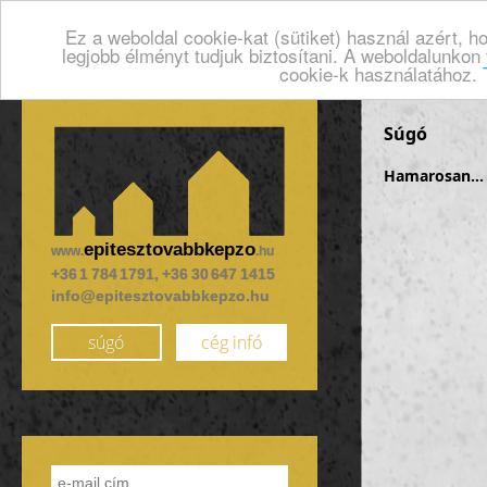
Ez a weboldal cookie-kat (sütiket) használ azért, 
legjobb élményt tudjuk biztosítani. A weboldalunkon
cookie-k használatához.
Súgó
Hamarosan...
epitesztovabbkepzo
www.
.hu
+36 1 784 1791, +36 30 647 1415
info@epitesztovabbkepzo.hu
súgó
cég infó