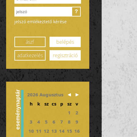
?
jelszó emlékeztető kérése
ászf
belépés
adatkezelés
regisztráció
eseménynaptár
2026 Augusztus
h
k
sz
cs
p
sz
v
1
2
3
4
5
6
7
8
9
10
11
12
13
14
15
16