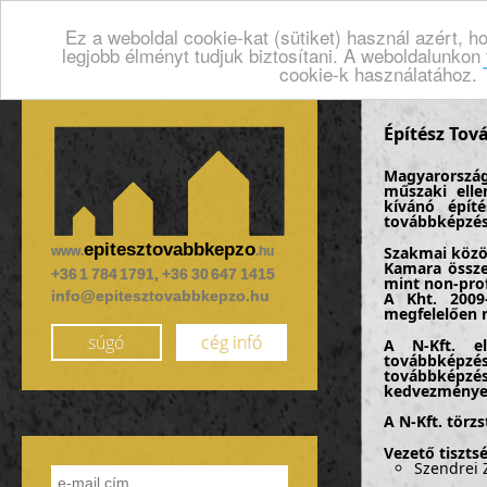
Ez a weboldal cookie-kat (sütiket) használ azért, 
legjobb élményt tudjuk biztosítani. A weboldalunkon
cookie-k használatához.
Építész Tov
Magyarországo
műszaki elle
kívánó épít
továbbképzése
epitesztovabbkepzo
Szakmai közö
www.
.hu
Kamara össze
+36 1 784 1791, +36 30 647 1415
mint non-prof
info@epitesztovabbkepzo.hu
A Kht. 2009
megfelelően n
súgó
cég infó
A N-Kft. el
továbbképzés
továbbképzé
kedvezménye
A N-Kft. törzs
Vezető tisztsé
Szendrei Z