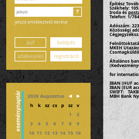
Építész Tová
Székhely: 105
?
Iroda és
post
Telefon: 1/78
jelszó emlékeztető kérése
Adószám: 223
Közösségi a
Cégjegyzéksz
ászf
belépés
Felnőttoktatá
MKEH Utazáss
Csomagküldő 
adatkezelés
regisztráció
Általános ba
(Kedvezményez
for internatio
IBAN (
HUF
ac
IBAN (
EUR
ac
SWIFT:
TAK
eseménynaptár
2026 Augusztus
MBH Bank Nyrt
h
k
sz
cs
p
sz
v
1
2
3
4
5
6
7
8
9
10
11
12
13
14
15
16