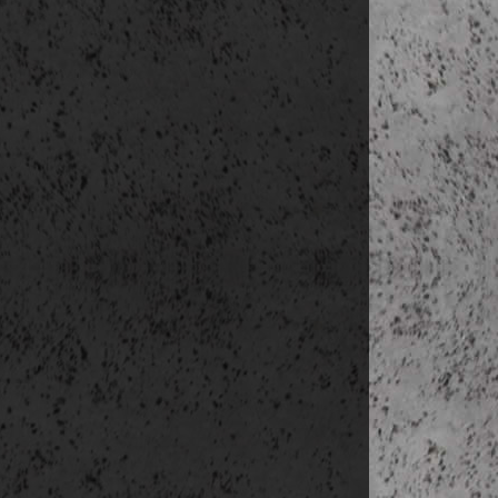
Vasa Mus
Skanzen
Moderna M
Nordiska 
Fotografis
Abba múz
Millesgård
szállás:
Götebo
4. nap
(júni. 9.,
reg