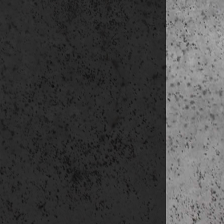
Klockareba
utazás tov
kora délután é
Mal
késő délután
szállás:
Malmö
6. nap
(júni. 11
reg