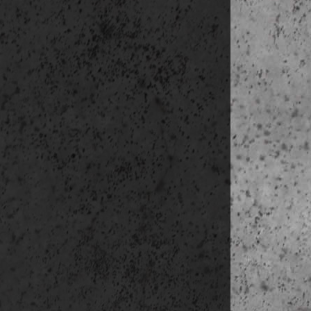
délelőtt Vár
Kronhu
Stenpir
kompoz
Älvrumm
Kug
Karlato
vissza
délután Merku
Rosenl
Feskekör
Haga vá