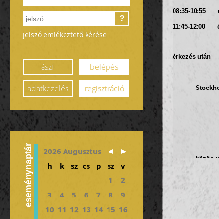
08:35-10:55 ut
?
11:45-12:00 ér
jelszó emlékeztető kérése
érkezés után k
ászf
belépés
Concert Ha
adatkezelés
regisztráció
Stockho
eseménynaptár
2026 Augusztus
közös v
h
k
sz
cs
p
sz
v
Gamla S
1
2
3
4
5
6
7
8
9
10
11
12
13
14
15
16