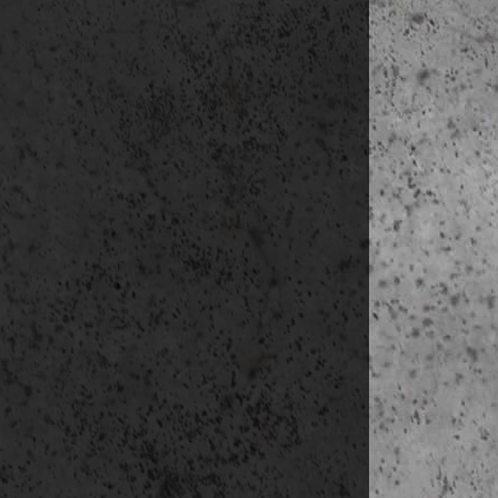
szállás:
Stock
3. nap
(júni. 8.
reg
délelőtt Väll
főbb ép
V
Västero
S
r
kora délután F