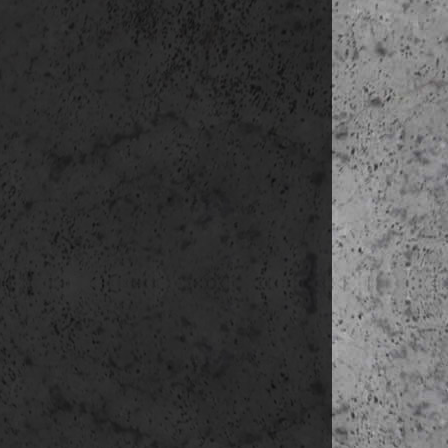
Trygg-Ha
S
M
D
e
délután Skog
Almhöjd
sza