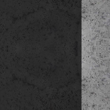
Skanse
Stora S
késő délután
World of 
szállás:
Götebo
5. nap
(júni. 10
reggeli a s
reggel indul
első megáll
Sankt P
második me