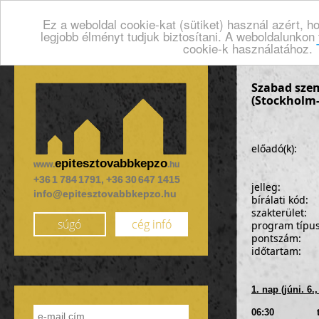
Ez a weboldal cookie-kat (sütiket) használ azért, 
legjobb élményt tudjuk biztosítani. A weboldalunkon
cookie-k használatához.
Szabad sze
(Stockholm
előadó(k):
epitesztovabbkepzo
www.
.hu
+36 1 784 1791, +36 30 647 1415
jelleg:
info@epitesztovabbkepzo.hu
bírálati kód:
szakterület:
súgó
cég infó
program típu
pontszám:
időtartam:
1. nap
(júni. 6.,
06:30 találk