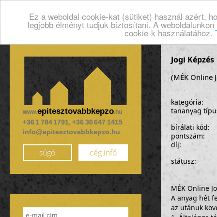
Ez a weboldal cookie-kat (sütiket) használ azért, 
legjobb élményt tudjuk biztosítani. A weboldalunkon
cookie-k használatához.
Jogi Képzés
(MÉK Online J
kategória:
tananyag típu
epitesztovabbkepzo
www.
.hu
+36 1 784 1791, +36 30 647 1415
bírálati kód:
info@epitesztovabbkepzo.hu
pontszám:
díj:
súgó
cég infó
státusz:
MÉK Online Jog
A anyag hét fe
az utánuk köv