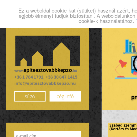
Ez a weboldal cookie-kat (sütiket) használ azért, 
legjobb élményt tudjuk biztosítani. A weboldalunkon
cookie-k használatához.
epitesztovabbkepzo
www.
.hu
+36 1 784 1791, +36 30 647 1415
info@epitesztovabbkepzo.hu
súgó
cég infó
Szabad szemme
(Kortárs és Mod