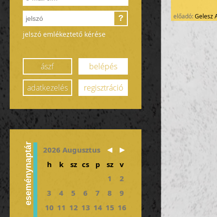
előadó:
Gelesz 
?
jelszó emlékeztető kérése
ászf
belépés
adatkezelés
regisztráció
eseménynaptár
2026 Augusztus
h
k
sz
cs
p
sz
v
1
2
3
4
5
6
7
8
9
10
11
12
13
14
15
16