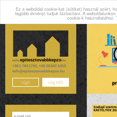
Ez a weboldal cookie-kat (sütiket) használ azért, 
legjobb élményt tudjuk biztosítani. A weboldalunkon
cookie-k használatához.
epitesztovabbkepzo
www.
.hu
+36 1 784 1791, +36 30 647 1415
info@epitesztovabbkepzo.hu
súgó
cég infó
Szabad szemm
KASTÉLYOK 20