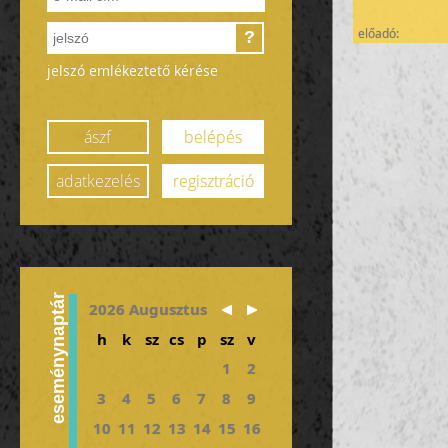
előadó:
?
jelszó emlékeztető kérése
ászf
belépés
adatkezelés
regisztráció
eseménynaptár
2026 Augusztus
h
k
sz
cs
p
sz
v
1
2
3
4
5
6
7
8
9
10
11
12
13
14
15
16