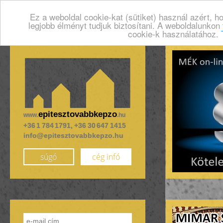
Ez a weboldal cookie-kat (sütiket) használ azért, 
legjobb élményt tudjuk biztosítani. A weboldalunkon
cookie-k használatához.
epitesztovabbkepzo
www.
.hu
+36 1 784 1791, +36 30 647 1415
info@epitesztovabbkepzo.hu
súgó
cég infó