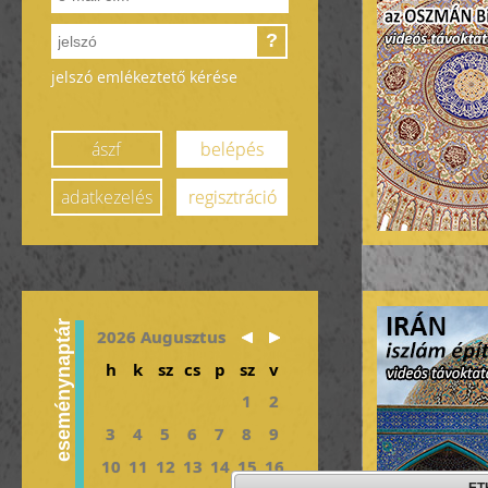
?
jelszó emlékeztető kérése
ászf
belépés
adatkezelés
regisztráció
eseménynaptár
2026 Augusztus
h
k
sz
cs
p
sz
v
1
2
3
4
5
6
7
8
9
10
11
12
13
14
15
16