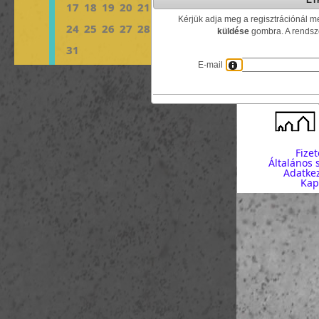
ÉT
17
18
19
20
21
22
23
Kérjük adja meg a regisztrációnál m
24
25
26
27
28
29
30
küldése
gombra. A rendsze
31
E-mail
Fizet
Általános 
Adatkez
Kap