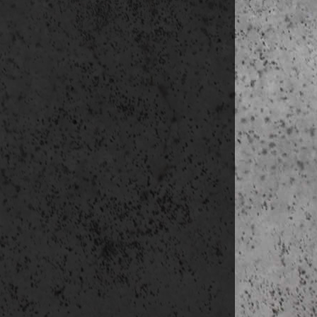
Az adatgy
Az adatkez
Az adatke
szerint.
Az adatok 
szabályozá
Az adatok
szabályozá
Az adatke
szabályozá
Az adatok 
Fontos figyel
személyes a
üzemeltetőjé
Ezért nagyon 
felhasználó te
Közösségi olda
Youtube:
htt
Megjegyzés: 
videó anyagok
Megrendelés, 
Az adatkezelé
e-mail küldé
kapcsolattar
kapcsolattart
A adatkez