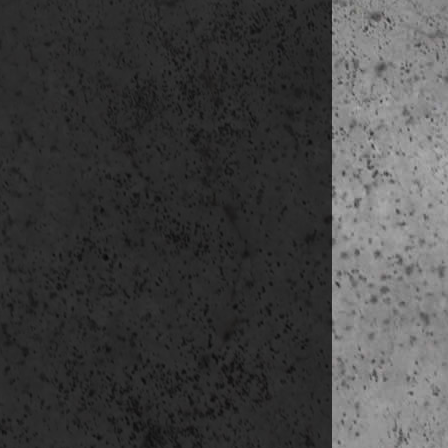
megjelölni: 
Weboldalon tö
Az adatkez
A regiszt
Az adatke
Az adatke
Az adatke
kapcsolatt
Az adatok
meg. Ön b
kapcsolatt
Az adatok
Az adatok 
A személy
telefonon
A személy
azonosítá
szükséges
Kezelt adatok
Név
Születési hely
Anyja neve
Kamarai adat
Számlázási
számlaszámo
Lakcím