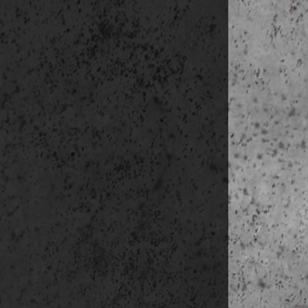
hozzájáru
kezelje.
Tájékozta
köteles 
hírlevelet
Az adatke
Az adatke
kapcsolatt
ADATKEZE
Az adatok
meg.
Ön b
kapcsolat
ADATKEZE
Ugyancsak
alapján. 
Az adatok 
Az adatok mó
levélben a 
megjelölni: 
Bejelentkezés
Hírlevél le é
http://www.e
Sütik (cookie
A sütiket a 
olyan infor
bejelentkezés
A cookie-k te
adatok menté