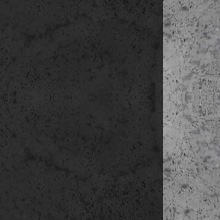
weboldal emlé
fel.
A weblap láto
küld annak ér
a szolgáltató 
Az adatkez
Az adatkez
Az adatke
amennyibe
Az adatok 
A felhasz
bármikor 
Az adatok
személyes
Az adatok 
Közösségi old
A közösségi 
keresztül te
lehetőség
tartalombefo
A közösségi
felhasználók
Twitter, stb.
A közösségi 
bemutatók, t
A közösségi
blogbejegyzés
A fentieknek
felhasználó ny
Az érintet