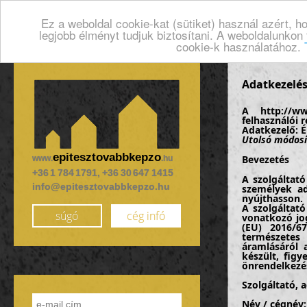
Ez a weboldal cookie-kat (sütiket) használ azért, 
legjobb élményt tudjuk biztosítani. A weboldalunkon
cookie-k használatához.
Adatkezelés
A http://ww
felhasználói r
Adatkezelő: É
Utolsó módosí
epitesztovabbkepzo
Bevezetés
www.
.hu
+36 1 784 1791, +36 30 647 1415
A szolgáltató
info@epitesztovabbkepzo.hu
személyek ad
nyújthasson.
A szolgáltat
súgó
cég infó
vonatkozó jo
(EU) 2016/67
természetes
áramlásáról 
készült, figy
önrendelkezés
Szolgáltató, 
Név / cégnév: