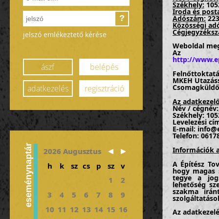
Székhely:
1052
Iroda és post
?
Adószám:
223
Közösségi ad
Cégjegyzéksz
jelszó emlékeztető kérése
Weboldal meg
Az ada
http://www.e
ászf
belépés
Felnőttoktatá
MKEH Utazáss
Csomagküldő 
adatkezelés
regisztráció
Az adatkezelő
Név / cégnév:
Székhely: 105
Levelezési cím
E-mail: info
Telefon: 0617
eseménynaptár
Információk a
2026 Augusztus
A Építész Tov
h
k
sz
cs
p
sz
v
hogy magas s
tegye a jogs
1
2
lehetőség sz
szakma irán
3
4
5
6
7
8
9
szolgáltatáso
10
11
12
13
14
15
16
Az adatkezelé