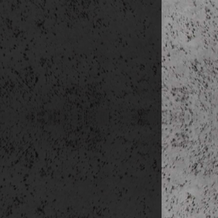
Levelezési cí
E-mail címek
Telefonszámok
Regisztráció 
IP cím
A felhasználó
erre szolgáló
Ön, mint éri
tekintetben a
valamint a tá
Hírlevél küld
A weblap üz
információk
jogszabályi 
feliratkozás
ellenőrzés
magánszemél
vállalkozások
Az adatke
üzenetek,
nélkül le
vállalkozá
kapcsolatt
Az adatke
előzetesen
reklámaján
megadott 