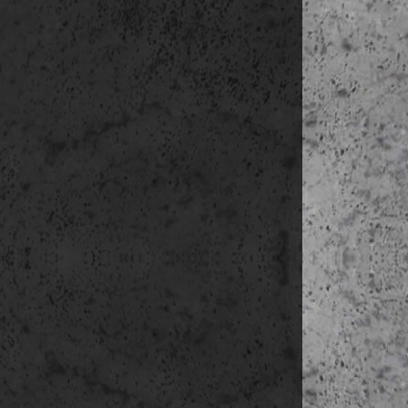
a konkrét 
ha az ere
hozzájárul
mail címr
ez esetben
Az adatok
Az érinte
adatokhoz 
korlátozás
érintett 
Az érinte
hozzájárul
végrehajt
Az érinte
jogával.
Amennyibe
előnyöket,
szükséges
személyes
semmilyen
igénybe v
Az érintet
késedelem 
személyes
Az érintet
késedelem
adatkezel
indokolat
jogalapja.
Az adatok mó
levélben a 