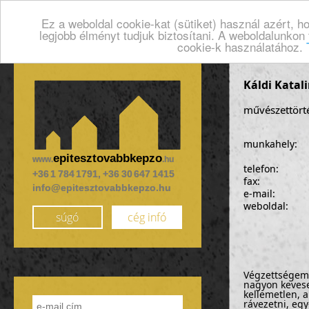
Ez a weboldal cookie-kat (sütiket) használ azért, 
legjobb élményt tudjuk biztosítani. A weboldalunkon
cookie-k használatához.
Káldi Katal
művészettörté
munkahely:
epitesztovabbkepzo
www.
.hu
telefon:
+36 1 784 1791, +36 30 647 1415
fax:
info@epitesztovabbkepzo.hu
e-mail:
weboldal:
súgó
cég infó
Végzettségeme
nagyon keveset
kellemetlen, 
rávezetni, egy