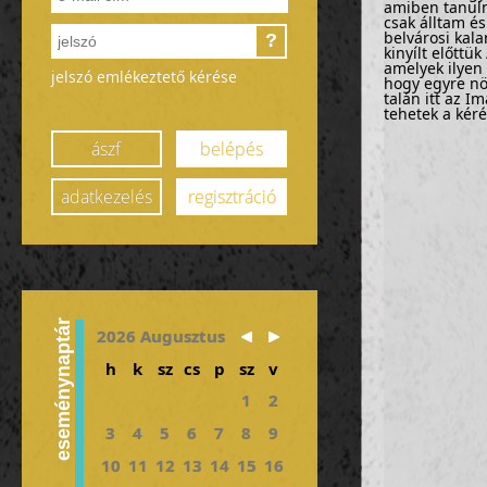
amiben tanulna
csak álltam é
belvárosi kal
?
kinyílt előttü
amelyek ilyen 
jelszó emlékeztető kérése
hogy egyre nö
talán itt az I
tehetek a kéré
ászf
belépés
adatkezelés
regisztráció
eseménynaptár
2026 Augusztus
h
k
sz
cs
p
sz
v
1
2
3
4
5
6
7
8
9
10
11
12
13
14
15
16