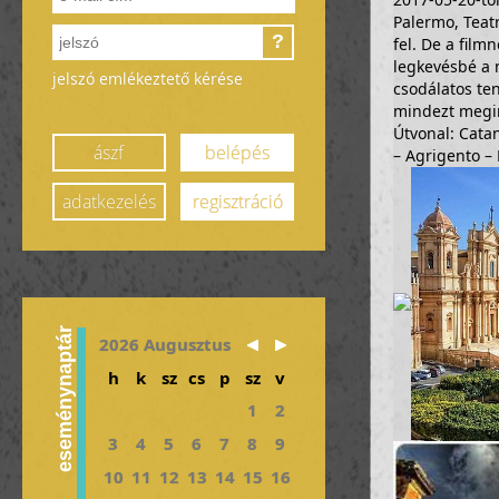
Palermo, Teat
?
fel. De a film
legkevésbé a m
jelszó emlékeztető kérése
csodálatos te
mindezt megint
Útvonal: Catan
ászf
belépés
– Agrigento – 
adatkezelés
regisztráció
eseménynaptár
2026 Augusztus
h
k
sz
cs
p
sz
v
1
2
3
4
5
6
7
8
9
10
11
12
13
14
15
16