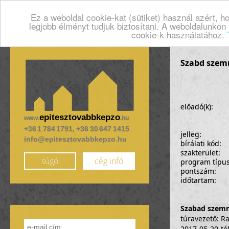
Ez a weboldal cookie-kat (sütiket) használ azért, 
legjobb élményt tudjuk biztosítani. A weboldalunkon
cookie-k használatához.
Szabd szemm
előadó(k):
epitesztovabbkepzo
www.
.hu
+36 1 784 1791, +36 30 647 1415
jelleg:
info@epitesztovabbkepzo.hu
bírálati kód:
szakterület:
súgó
cég infó
program típu
pontszám:
időtartam:
Szabad szemme
túravezető: R
2017-05-20-tól