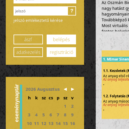
Az Oszmán Bir
nagy hatást gy
?
hagyományaina
Továbbképző k
jelszó emlékeztető kérése
Most virtuális
fontos helyeke
birodalom korá
ászf
belépés
A képzés díja:
pontérték: 1 
adatkezelés
regisztráció
Az anyag két r
1. MImar Sinan
kapcsolt kérd
1.1. Kezdetek (
Az anyag első ré
Az anyag teljesí
-
eseménynaptár
2026 Augusztus
1.2. Folytatás (
h
k
sz
cs
p
sz
v
Az anyag másodi
Az anyag teljesít
1
2
-
3
4
5
6
7
8
9
10
11
12
13
14
15
16