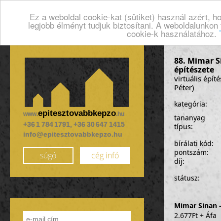
Ez a weboldal cookie-kat (sütiket) használ azért, 
legjobb élményt tudjuk biztosítani. A weboldalunkon
cookie-k használatához.
88. Mimar S
építészete
virtuális épít
Péter)
kategória:
epitesztovabbkepzo
www.
.hu
tananyag
+36 1 784 1791, +36 30 647 1415
típus:
info@epitesztovabbkepzo.hu
bírálati kód:
pontszám:
súgó
cég infó
díj:
státusz:
Mimar Sinan 
2.677Ft + Áfa