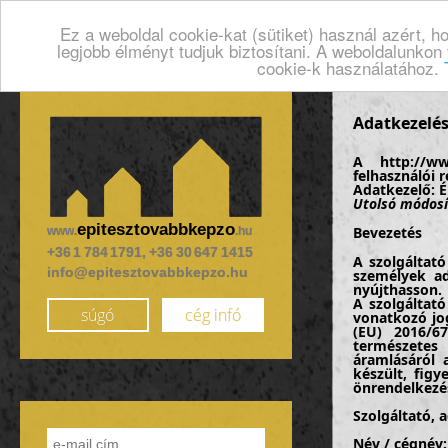
Ez a weboldal cookie-kat (sütiket) használ azért, 
legjobb élményt tudjuk biztosítani. A weboldalunkon
cookie-k használatához.
Adatkezelés
A http://ww
felhasználói r
Adatkezelő: É
Utolsó módosí
epitesztovabbkepzo
Bevezetés
www.
.hu
+36 1 784 1791, +36 30 647 1415
A szolgáltató
info@epitesztovabbkepzo.hu
személyek ad
nyújthasson.
A szolgáltat
súgó
cég infó
vonatkozó jo
(EU) 2016/67
természetes
áramlásáról 
készült, figy
önrendelkezés
Szolgáltató, 
Név / cégnév: