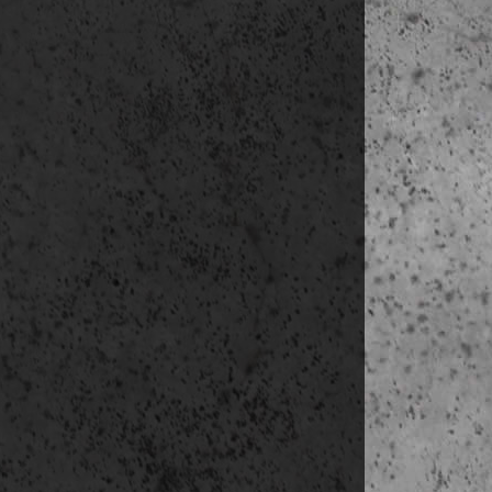
megjelölni: 
Weboldalon tö
Az adatkez
A regiszt
Az adatke
Az adatke
Az adatke
kapcsolatt
Az adatok
meg. Ön b
kapcsolatt
Az adatok
Az adatok 
A személy
telefonon
A személy
azonosítá
szükséges
Kezelt adatok
Név
Születési hely
Anyja neve
Kamarai adat
Számlázási
számlaszámo
Lakcím