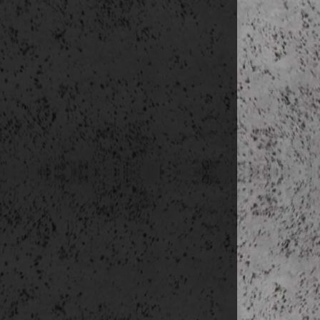
Levelezési cí
E-mail címek
Telefonszámok
Regisztráció 
IP cím
A felhasználó
erre szolgáló
Ön, mint éri
tekintetben a
valamint a tá
Hírlevél küld
A weblap üz
információk
jogszabályi 
feliratkozás
ellenőrzés
magánszemél
vállalkozások
Az adatke
üzenetek,
nélkül le
vállalkozá
kapcsolatt
Az adatke
előzetesen
reklámaján
megadott 