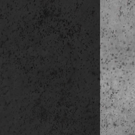
hozzájáru
kezelje.
Tájékozta
köteles 
hírlevelet
Az adatke
Az adatke
kapcsolatt
ADATKEZE
Az adatok
meg.
Ön b
kapcsolat
ADATKEZE
Ugyancsak
alapján. 
Az adatok 
Az adatok mó
levélben a 
megjelölni: 
Bejelentkezés
Hírlevél le é
http://www.e
Sütik (cookie
A sütiket a 
olyan infor
bejelentkezés
A cookie-k te
adatok menté