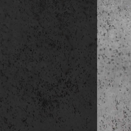
Az adatgy
Az adatkez
Az adatke
szerint.
Az adatok 
szabályozá
Az adatok
szabályozá
Az adatke
szabályozá
Az adatok 
Fontos figyel
személyes a
üzemeltetőjé
Ezért nagyon 
felhasználó te
Közösségi olda
Youtube:
htt
Megjegyzés: 
videó anyagok
Megrendelés, 
Az adatkezelé
e-mail küldé
kapcsolattar
kapcsolattart
A adatkez