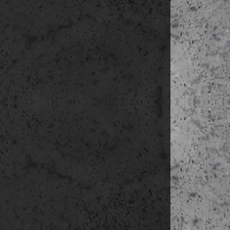
weboldal emlé
fel.
A weblap láto
küld annak ér
a szolgáltató 
Az adatkez
Az adatkez
Az adatke
amennyibe
Az adatok 
A felhasz
bármikor 
Az adatok
személyes
Az adatok 
Közösségi old
A közösségi 
keresztül te
lehetőség
tartalombefo
A közösségi
felhasználók
Twitter, stb.
A közösségi 
bemutatók, t
A közösségi
blogbejegyzés
A fentieknek
felhasználó ny
Az érintet