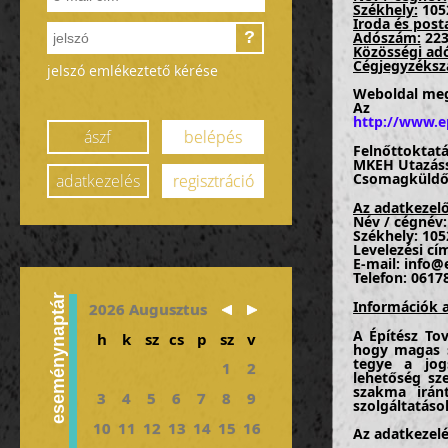
Székhely:
1052
Iroda és post
?
Adószám:
223
Közösségi ad
Cégjegyzéksz
jelszó emlékeztető kérése
Weboldal meg
Az ada
http://www.e
ászf
belépés
Felnőttoktatá
MKEH Utazáss
Csomagküldő 
adatkezelés
regisztráció
Az adatkezelő
Név / cégnév:
Székhely: 105
Levelezési cím
E-mail: info
Telefon: 0617
eseménynaptár
Információk a
2026 Augusztus
A Építész Tov
h
k
sz
cs
p
sz
v
hogy magas s
tegye a jogs
1
2
lehetőség sz
szakma irán
3
4
5
6
7
8
9
szolgáltatáso
10
11
12
13
14
15
16
Az adatkezelé