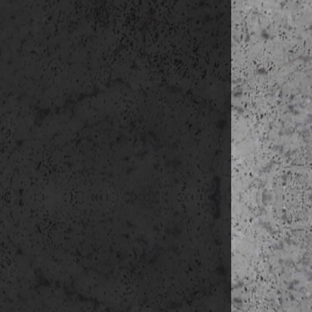
a konkrét 
ha az ere
hozzájárul
mail címr
ez esetben
Az adatok
Az érinte
adatokhoz 
korlátozás
érintett 
Az érinte
hozzájárul
végrehajt
Az érinte
jogával.
Amennyibe
előnyöket,
szükséges
személyes
semmilyen
igénybe v
Az érintet
késedelem 
személyes
Az érintet
késedelem
adatkezel
indokolat
jogalapja.
Az adatok mó
levélben a 